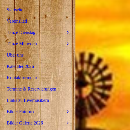
Startseite
Vereinslied
Tänze Dienstag
Tänze Mittwoch
Über uns
Kalender 2026
Kontaktformular
Termine & Reservierungen
Links zu Livemusikern
Bilder Fotobox
Bilder Galerie 2026