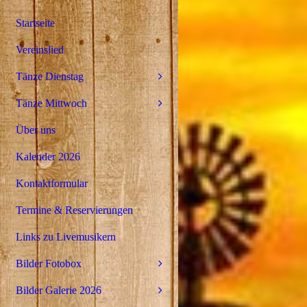
Startseite
Vereinslied
Tänze Dienstag
Tänze Mittwoch
Über uns
Kalender 2026
Kontaktformular
Termine & Reservierungen
Links zu Livemusikern
Bilder Fotobox
Bilder Galerie 2026